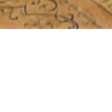
Adresse
Ilot 384B, Hai khemisti
Bir El Djir Oran Algérie
Numéros Téléphones
Tel :+213 (0) 41 64 67 91
Fax : +213 (0) 41 64 66 80